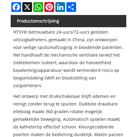
Facebook
X
WhatsApp
Pinterest
LinkedIn
Share
Productomschrijving
HTSY® betrouwbare 24-uurs/72-uurs gesloten
uitzuigkatheters, gemaakt in China, zijn ontworpen
voor veilige sputumafzuiging in beademde patiënten.
Het handhaaft de mechanische ventilatie terwijl het
ziektekiemen isoleert, waardoor de hoeveelheid
beademingsapparatuur wordt verminderd risico op
longontsteking (VAP) en blootstelling van
zorgverleners.
Het ontwerp met drukschakelaar blijft ademen en
reinigt zonder terug te spuiten. Dubbele draaibare
elleboog maakt 360 graden rotatie mogelijk
gemakkelijke beweging. Automatisch spoelen maakt
de kathetertip effectief schoon. Kleurgecodeerde
poorten maken de bediening duidelijk. Maten passen