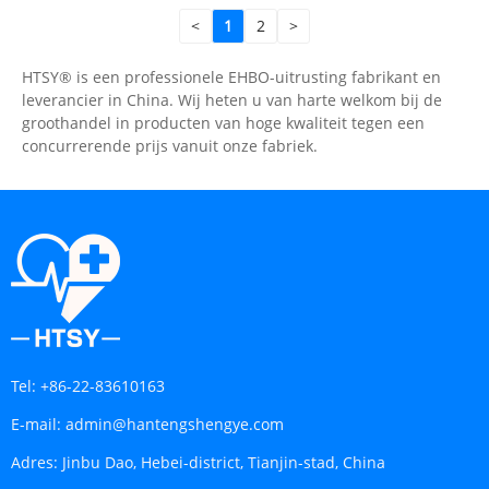
<
1
2
>
HTSY® is een professionele EHBO-uitrusting fabrikant en
leverancier in China. Wij heten u van harte welkom bij de
groothandel in producten van hoge kwaliteit tegen een
concurrerende prijs vanuit onze fabriek.
Tel:
+86-22-83610163
E-mail:
admin@hantengshengye.com
Adres:
Jinbu Dao, Hebei-district, Tianjin-stad, China