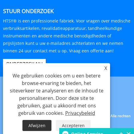
STUUR ONDERZOEK
HTSY® is een professionele fabriek. Voor vragen over medische
verbruiksartikelen, revalidatieapparatuur, tandheelkundige
instrumenten en andere medische benodigdheden of
prijslijsten kunt u uw e-mailadres achterlaten en we nemen
binnen 24 uur contact met u op. Vraag een offerte aan!
ONDERZOEK NU
X
We gebruiken cookies om u een betere
browse-ervaring te bieden, het
siteverkeer te analyseren en de inhoud te
personaliseren. Door deze site te
Links
Sitemap
RSS
XML
Privacybeleid
gebruiken, gaat u akkoord met ons
gebruik van cookies.
Privacybeleid
Copyright © 2025 Tianjin Hanteng Shengye Technology Co., Ltd. Alle rechten
voorbehouden.
Afwijzen
Accepteren
Online Service