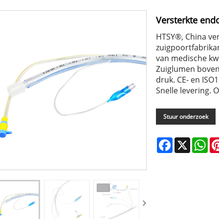
Versterkte end
HTSY®, China ver
zuigpoortfabrikan
van medische kwal
Zuiglumen boven
druk. CE- en ISO1
Snelle levering. 
Stuur onderzoek
Facebook
X
Wh