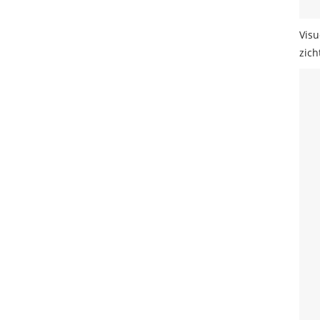
Visu
zich