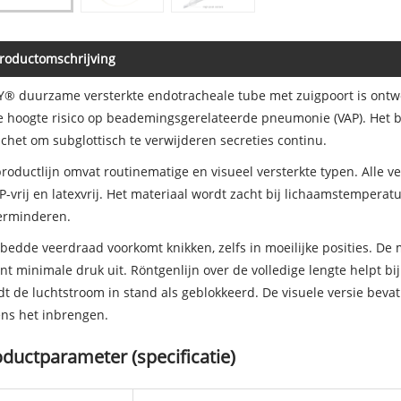
roductomschrijving
® duurzame versterkte endotracheale tube met zuigpoort is ontwo
 hoogte risico op beademingsgerelateerde pneumonie (VAP). Het b
het om subglottisch te verwijderen secreties continu.
roductlijn omvat routinematige en visueel versterkte typen. Alle v
-vrij en latexvrij. Het materiaal wordt zacht bij lichaamstemperatuu
erminderen.
bedde veerdraad voorkomt knikken, zelfs in moeilijke posities. De 
nt minimale druk uit. Röntgenlijn over de volledige lengte helpt b
t de luchtstroom in stand als geblokkeerd. De visuele versie bevat 
ens het inbrengen.
ductparameter (specificatie)