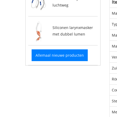
It
luchtweg
Ma
Ty
Siliconen larynxmasker
met dubbel lumen
Maa
Ma
Allemaal nieuwe producten
Ver
Zu
Rö
Co
Ste
Me