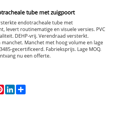
otracheale tube met zuigpoort
sterkte endotracheale tube met
t, levert routinematige en visuele versies. PVC
iteit. DEHP-vrij. Verendraad versterkt.
 manchet. Manchet met hoog volume en lage
3485-gecertificeerd. Fabrieksprijs. Lage MOQ.
Ontvang nu een offerte.
atsApp
Pinterest
LinkedIn
Share