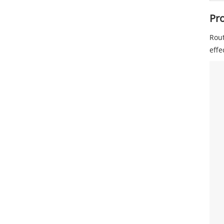
Pr
Rout
effe