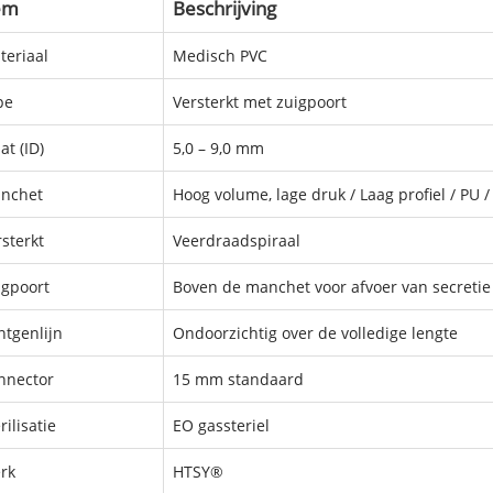
em
Beschrijving
teriaal
Medisch PVC
pe
Versterkt met zuigpoort
t (ID)
5,0 – 9,0 mm
nchet
Hoog volume, lage druk / Laag profiel / PU 
sterkt
Veerdraadspiraal
igpoort
Boven de manchet voor afvoer van secretie
ntgenlijn
Ondoorzichtig over de volledige lengte
nnector
15 mm standaard
rilisatie
EO gassteriel
rk
HTSY®