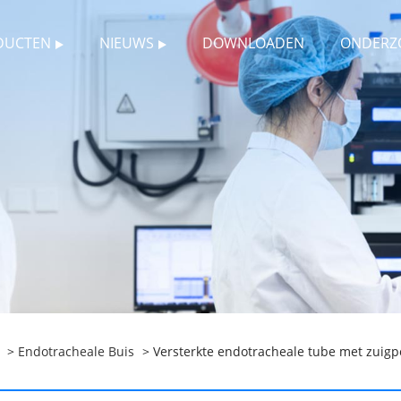
DUCTEN
NIEUWS
DOWNLOADEN
ONDERZ
>
Endotracheale Buis
> Versterkte endotracheale tube met zuigp