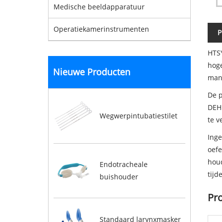
Medische beeldapparatuur
Operatiekamerinstrumenten
P
HTSY
hoge
Nieuwe Producten
manc
De p
DEHP
Wegwerpintubatiestilet
te v
Inge
oefe
houd
Endotracheale
tijd
buishouder
Pro
Standaard larynxmasker